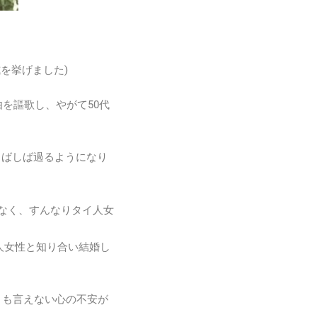
を挙げました)
由を謳歌し、やがて50代
しばしば過るようになり
もなく、すんなりタイ人女
人女性と知り合い結婚し
とも言えない心の不安が