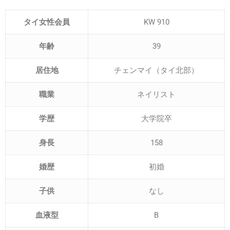
タイ女性会員
KW 910
年齢
39
居住地
チェンマイ（タイ北部）
職業
ネイリスト
学歴
大学院卒
身長
158
婚歴
初婚
子供
なし
血液型
B