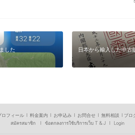
ました
日本から輸入した中古
プロフィール
I
料金案内
I
お申込み
I
お問合せ
I
無料相談
I
ブロ
สมัครสมาชิก
I
ข้อตกลงการใช้บริการเว็บ T & J
I
Login