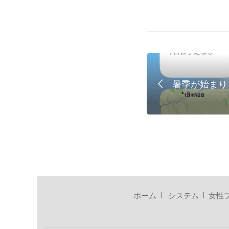
ッ
ト
暑季が始まり
ホーム
I
システム
I
女性