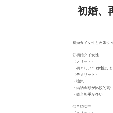
初
初婚、
婚、
再
初婚タイ女性と再婚タ
婚
◎初婚タイ女性
〈メリット〉
女
・初々しい？ (女性によ
〈デメリット〉
・強気
性
・結納金額が比較的高
・競合相手が多い
の
◎再婚女性
〈メリット〉