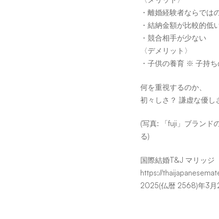
メ
・離婚経験者ならでは
・結納金額が比較的低
・競合相手が少ない
リ
〈デメリット〉
・子供の養育 ※ 子持
ッ
何を重視するのか、
初々しさ？ 謙虚な優し
ト、
(写真: 「fuji」ブ
る)
デ
国際結婚T&J マリッジ
https://thaijapanesemat
メ
2025(仏暦 2568)年3月
リ