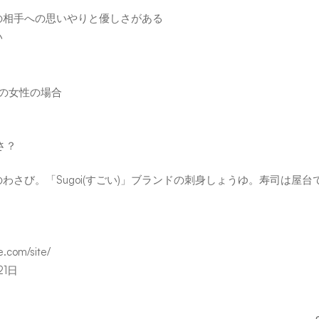
の相手への思いやりと優しさがある
い
ちの女性の場合
さ？
ランドのわさび。「Sugoi(すごい)」ブランドの刺身しょうゆ。寿司は
e.com/site/
21日