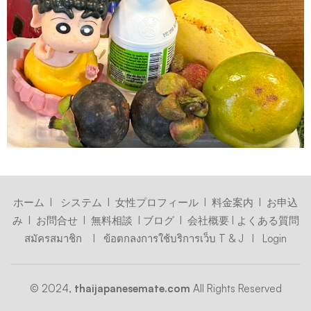
ホーム
I
システム
I
女性プロフィール
I
料金案内
I
お申込
み
I
お問合せ
I
無料相談
I
ブログ
I
会社概要
I
よくある質問
สมัครสมาชิก
I
ข้อตกลงการใช้บริการเว็บ T & J
I
Login
© 2024,
thaijapanesemate.com
All Rights Reserved