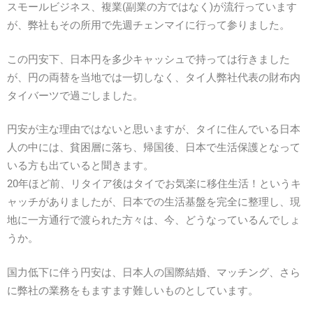
スモールビジネス、複業(副業の方ではなく)が流行っています
が、弊社もその所用で先週チェンマイに行って参りました。
この円安下、日本円を多少キャッシュで持っては行きました
が、円の両替を当地では一切しなく、タイ人弊社代表の財布内
タイバーツで過ごしました。
円安が主な理由ではないと思いますが、タイに住んでいる日本
人の中には、貧困層に落ち、帰国後、日本で生活保護となって
いる方も出ていると聞きます。
20年ほど前、リタイア後はタイでお気楽に移住生活！というキ
ャッチがありましたが、日本での生活基盤を完全に整理し、現
地に一方通行で渡られた方々は、今、どうなっているんでしょ
うか。
国力低下に伴う円安は、日本人の国際結婚、マッチング、さら
に弊社の業務をもますます難しいものとしています。