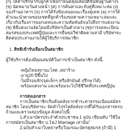
(ก) ให้คำปรึกษากับลูกค้าเพื่อกำหนดคุณสมบัติขั้นพื้นฐานต่างๆ 
(ข) นัดหมายวันล่วงหน้า (ค) การค้นหาและจับคู่ที่เหมาะสม (ง) 
จองร้านอาหาร (จ) การได้รับข้อเสนอแนะเรื่องคู่เดท (ฉ) การให้
คำแนะนำตามขอบเขตที่ลูกค้าร้องขอตามความเหมาะสมและ
เกี่ยวกับเรื่องการออกเดทและความสัมพันธ์จนไปถึงการแต่งงาน 
(ช) พิธีแต่งงานจัดโดยมีบริษัทฯเป็นตัวกลาง (ซ)การจดทะเบียน
สมรสของประเทศญี่ปุ่นและการยื่นขอวีซ่าติดตามสามี บริษัทฯจะ
ติดต่อประสานงานให้ผู้ใช้บริการ/สมาชิก
สิทธิเข้ารับเลือกเป็นสมาชิก
ผู้ใช้บริการต้องมีคุณสมบัติในการเข้าเป็นสมาชิก ดังนี้,
-หญิงไทยสถานะโสด ,หย่าร้าง
-อายุ20 ปีขึ้นไป
-ไม่มีรอยสัก(จุดเล็กๆ หรือสักยันต์ ปรึกษาได้)
-พร้อมแต่งงาน และพร้อมจะไปใช้ชีวิตที่ประเทศญี่ปุ่น
การส่งเอกสาร
การเป็นสมาชิกเริ่มต้นหลังจากชำระค่าธรรมเนียมสมัคร
สมาชิก โดยบริษัทฯจะ จัดทำโปรไฟล์หลังจากที่ได้รับเอกสารครบ
ถ้วนและตรวจสอบข้อมูล ดังต่อไปนี้:
1.สำเนาบัตรประจำตัวประชาชน 1 ฉบับ เขียนทับ “ใช้ใน
การสมัครเป็นสมาชิก บ.T&J Marriage เท่านั้น”
2.ฉบับสำเนาใบหย่าหรือใบมรณะบัตรคู่สมรส (ถ้ามี) 1 