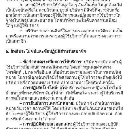
b.  หากผู้ใช้บริการให้ข้อมูลใด ๆ อันเป็นเท็จ ไม่ถูกต้อง ไม่
เป็นปัจจุบันหรือไม่ครบถ้วนสมบูรณ์ บริษัทฯ มีสิทธิ์ที่จะระงับหรือ
ยกเลิกการเป็นสมาชิกของผู้ใช้บริการและปฏิเสธการใช้บริการใด 
ๆ ทั้งในปัจจุบันและอนาคต โดยบริษัทฯ จะไม่คืนค่าธรรมเนียม
ใดๆ แก่ผู้ใช้บริการ
c.  บริษัทฯ ขอสงวนสิทธิ์ในการตรวจสอบประวัติความเป็น
มาหรือสถานภาพการสมรสของผู้ใช้บริการได้ตลอดช่วงเวลาการ
เป็นสมาชิก
5. สิทธิประโยชน์และข้อปฏิบัติสำหรับสมาชิก
– ข้อกำหนด/ระเบียบการใช้บริการ:
 บริษัทฯ จะติดต่อกับผู้
ใช้บริการเกี่ยวกับการเดท/นัดหมาย โดยการพูดคุยผ่านทาง
โทรศัพท์ , Line หรืออีเมล เพื่ออำนวยความสะดวกในการเดท/นัด
หมาย ในกรณีฉุกเฉินหรือมีเรื่องเร่งด่วน ผู้ใช้บริการจะต้องแจ้งให้
บริษัทฯ หรือตัวแทนของบริษัท ทราบผ่านทางโทรศัพท์เท่านั้น 
– การปฏิเสธโปรไฟล์:
 ผู้ใช้บริการสามารถปฏิเสธโปรไฟล์
ฝ่ายชายที่ทางบริษัทฯ จับคู่ให้ หากไม่พึ่งพอใจ จนกว่าผู้ใช้บริการมี
การหมั้นหมายและแต่งงาน ตามลำดับ
– การยืนยันการเดท/นัดหมาย:
 บริษัทฯ จะดำเนินการนัด
หมายวัน เวลา สถานที่ให้ โดยบริษัทฯ จะยืนยันวันนัดหมายเดทไป
ยัง lineของผู้ใช้บริการ ผู้ใช้บริการตกลงจะตอบกลับข้อความ  ด้วย
การพิมพ์ข้อความว่า “ตกลง”
– การปฏิบัติตัวขณะออกเดท:
 ผู้ใช้บริการตกลงจะปฏิบัติ