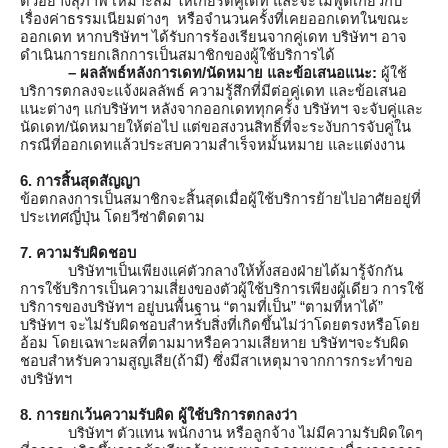
ตัวอย่างสุภาพ เหมาะสม ให้เกียรติคู่เดท และจะไม่พูดเกี่ยวกับ
เรื่องค่าธรรมเนียมต่างๆ  หรือจำนวนครั้งที่เคยออกเดทในขณะ
ออกเดท หากบริษัทฯ ได้รับการร้องเรียนจากคู่เดท บริษัทฯ อาจ
ดำเนินการยกเลิกการเป็นสมาชิกของผู้ใช้บริการได้
– ผลลัพธ์หลังการเดท/นัดหมาย และข้อเสนอแนะ:
 ผู้ใช้
บริการตกลงจะแจ้งผลลัพธ์ ความรู้สึกที่มีต่อคู่เดท และข้อเสนอ
แนะต่างๆ แก่บริษัทฯ หลังจากออกเดททุกครั้ง บริษัทฯ จะจับคู่และ
นัดเดท/นัดหมายให้ต่อไป แต่ขอสงวนสิทธิ์ที่จะระงับการจับคู่ใน
กรณีที่ออกเดทแล้วประสบความสำเร็จหมั้นหมาย และแต่งงาน
6. การสิ้นสุดสัญญา
ข้อตกลงการเป็นสมาชิกจะสิ้นสุดเมื่อผู้ใช้บริการย้ายไปอาศัยอยู่ที่
ประเทศญี่ปุ่น โดยวีซ่าติดตาม
7. ความรับผิดชอบ
บริษัทฯเป็นเพียงแค่ตัวกลางให้ทั้งสองฝ่ายได้มารู้จักกัน  
การใช้บริการเป็นความเสี่ยงของตัวผู้ใช้บริการเพียงผู้เดียว การใช้
บริการของบริษัทฯ อยู่บนพื้นฐาน “ตามที่เป็น” “ตามที่หาได้” 
บริษัทฯ จะไม่รับผิดชอบสำหรับสิ่งที่เกิดขึ้นไม่ว่าโดยตรงหรือโดย
อ้อม โดยเฉพาะผลที่ตามมาหรือความเสียหาย บริษัทฯจะรับผิด
ชอบสำหรับความสูญเสีย(ถ้ามี) ซึ่งมีสาเหตุมาจากการกระทำขอ
งบริษัทฯ
8. การยกเว้นความรับผิด ผู้ใช้บริการตกลงว่า
บริษัทฯ ตัวแทน พนักงาน หรือลูกจ้าง ไม่มีความรับผิดใดๆ