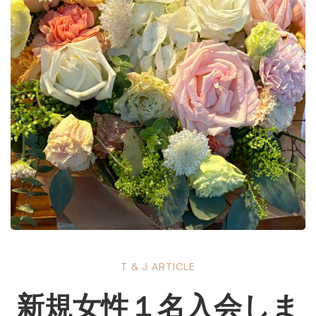
新
T & J ARTICLE
新規女性１名入会しま