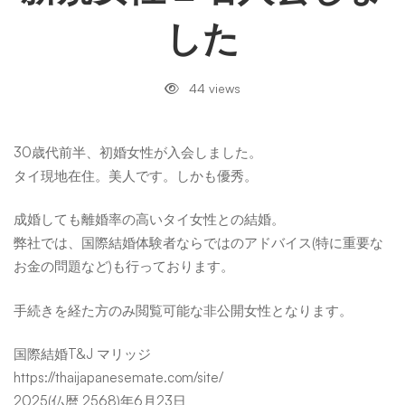
規
した
女
44 views
性
30歳代前半、初婚女性が入会しました。
タイ現地在住。美人です。しかも優秀。
１
成婚しても離婚率の高いタイ女性との結婚。
弊社では、国際結婚体験者ならではのアドバイス(特に重要な
名
お金の問題など)も行っております。
入
手続きを経た方のみ閲覧可能な非公開女性となります。
国際結婚T&J マリッジ
会
https://thaijapanesemate.com/site/
2025(仏暦 2568)年6月23日