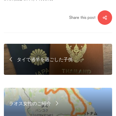
し
Share this post
ま
し
タイで過半を過ごした子供
た
ラオス女性のご紹介