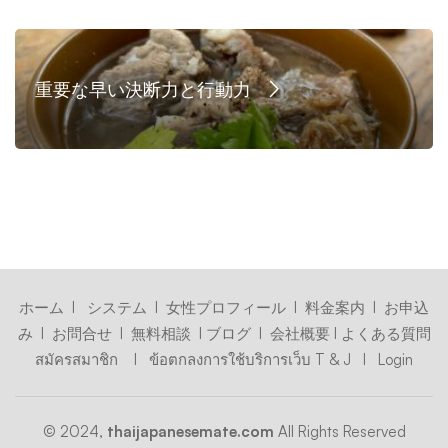
重要な早い決断力と行動力
ホーム
I
システム
I
女性プロフィール
I
料金案内
I
お申込
み
I
お問合せ
I
無料相談
I
ブログ
I
会社概要
I
よくある質問
สมัครสมาชิก
I
ข้อตกลงการใช้บริการเว็บ T & J
I
Login
© 2024,
thaijapanesemate.com
All Rights Reserved