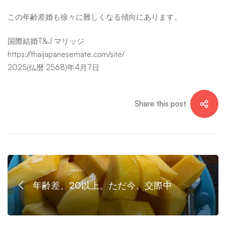
能
この年齢差婚も徐々に難しくなる傾向にあります。
国際結婚T&J マリッジ
な
https://thaijapanesemate.com/site/
2025(仏暦 2568)年4月7日
タ
Share this post
イ
女
年齢差、20以上。ただ今、交際中
性