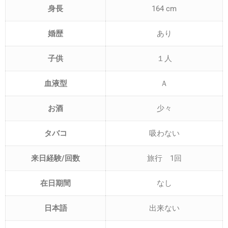
身長
164 cm
婚歴
あり
子供
１人
血液型
Ａ
お酒
少々
タバコ
吸わない
来日経験/回数
旅行 1回
在日期間
なし
日本語
出来ない