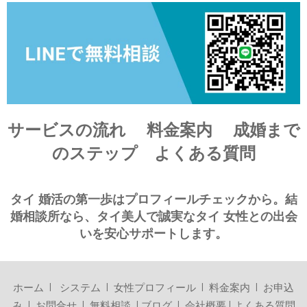
サービスの流れ
料金案内
成婚まで
のステップ
よくある質問
タイ 婚活の第一歩はプロフィールチェックから。結
婚相談所なら、
タイ
美人で誠実なタイ 女性との出会
いを安心サポートします。
ホーム
I
システム
I
女性プロフィール
I
料金案内
I
お申込
み
I
お問合せ
I
無料相談
I
ブログ
I
会社概要
I
よくある質問