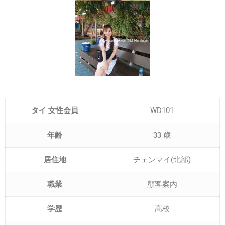
タイ 女性会員
WD101
年齢
33 歳
居住地
チェンマイ(北部)
職業
顧客案内
学歴
高校