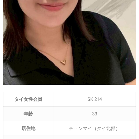
タイ女性会員
SK 214
年齢
33
居住地
チェンマイ（タイ北部）