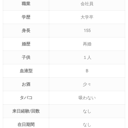
職業
会社員
学歴
大学卒
身長
155
婚歴
再婚
子供
１人
血液型
B
お酒
少々
タバコ
吸わない
来日経験/回数
なし
在日期間
なし