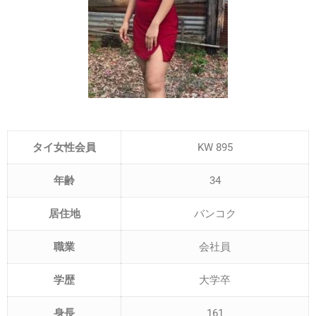
タイ女性会員
KW 895
年齢
34
居住地
バンコク
職業
会社員
学歴
大学卒
身長
161